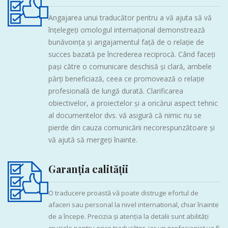
Angajarea unui traducător pentru a vă ajuta să vă
înțelegeți omologul internațional demonstrează
bunăvoința și angajamentul față de o relație de
succes bazată pe încrederea reciprocă. Când faceți
pași către o comunicare deschisă și clară, ambele
părți beneficiază, ceea ce promovează o relație
profesională de lungă durată. Clarificarea
obiectivelor, a proiectelor și a oricărui aspect tehnic
al documentelor dvs. vă asigură că nimic nu se
pierde din cauza comunicării necorespunzătoare și
vă ajută să mergeți înainte.
Garanția calității
O traducere proastă vă poate distruge efortul de
afaceri sau personal la nivel international, chiar înainte
de a începe. Precizia și atenția la detalii sunt abilități
cruciale pentru orice traducător, iar un profesionist va fi