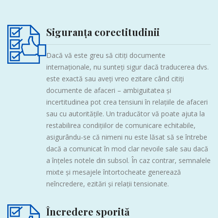
Siguranța corectitudinii
Dacă vă este greu să citiți documente
internaționale, nu sunteți sigur dacă traducerea dvs.
este exactă sau aveți vreo ezitare când citiți
documente de afaceri – ambiguitatea și
incertitudinea pot crea tensiuni în relațiile de afaceri
sau cu autoritățile. Un traducător vă poate ajuta la
restabilirea condițiilor de comunicare echitabile,
asigurându-se că nimeni nu este lăsat să se întrebe
dacă a comunicat în mod clar nevoile sale sau dacă
a înțeles notele din subsol. În caz contrar, semnalele
mixte și mesajele întortocheate generează
neîncredere, ezitări și relații tensionate.
Încredere sporită